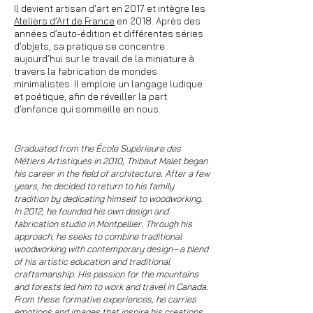
Il devient artisan d'art en 2017 et intègre les
Ateliers d’Art de France
en 2018.
Après des
années d’auto-édition et différentes séries
d’objets, sa pratique se concentre
aujourd’hui sur le travail de la miniature à
travers la fabrication de mondes
minimalistes. Il emploie un langage ludique
et poétique, afin de réveiller la part
d’enfance qui sommeille en nous.
Graduated from the École Supérieure des
Métiers Artistiques in 2010, Thibaut Malet began
his career in the field of architecture. After a few
years, he decided to return to his family
tradition by dedicating himself to woodworking.
In 2012, he founded his own design and
fabrication studio in Montpellier. Through his
approach, he seeks to combine traditional
woodworking with contemporary design—a blend
of his artistic education and traditional
craftsmanship. His passion for the mountains
and forests led him to work and travel in Canada.
From these formative experiences, he carries
emotions and images that inspire his creations