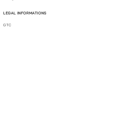
sachet de graines d'arbres pour
essayer de planter tous ensemble
LEGAL INFORMATIONS
un petit morceau de foret.
GTC
Legal Notice
Privacy Policy
Suscribe
© Thibaut Malet 2025